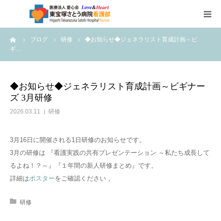
ーム
ブログ
研修
◆お知らせ◆ジェネラリスト育成計画～ビ
HOME
ギ…
看護部について
◆お知らせ◆ジェネラリスト育成計画～ビギナー
ズ 3月研修
部署紹介
2026.03.11
研修
チーム医療
3月16日に開催される1日研修のお知らせです。
3月の研修は 『看護実践の共有プレゼンテーション ～私たち成長して
看護部教育
るよね！？～』『１年間の新人研修まとめ』です。
詳細は
ポスター
をご確認ください 。
ブログ
研修
～学びほぐし～