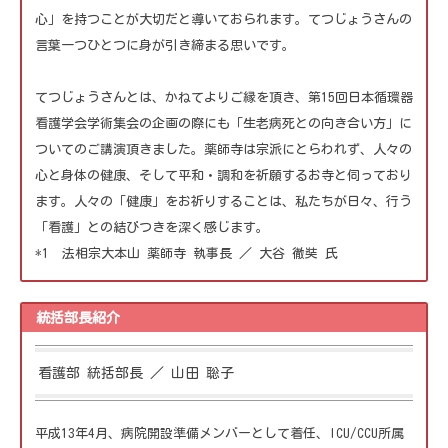
心」を持つことが大切だと導いておられます。てつじょうさんの
言葉一つひとつに身が引き締まる思いです。
てつじょうさんとは、かねてよりご縁を頂き、第15回日本循環器
看護学会学術集会の企画の際にも「生老病死との向き合い方」に
ついてのご講演頂きました。薬師寺は宗派にとらわれず、人々の
心と身体の健康、そして平和・調和を祈願するお寺と伺っており
ます。人々の「健康」をお祈りすることは、私たちが日々、行う
「看護」との結びつきを深く感じます。
*1 法相宗大本山 薬師寺 執事長 ／ 大谷 徹奘 氏
統括部長紹介
看護部 統括部長 ／ 山田 聡子
平成13年4月、病院開設準備メンバーとして着任、ICU/CCU所属