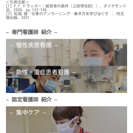
＜引用文献＞
[1] P.F.ドラッカー：経営者の条件（上田惇生訳）），ダイヤモンド
社，2006，pp.142-146
[2] 松尾 睦：仕事のアンラーニング‐働き方を学びほぐす‐，同文
舘出版，2021
– 専門看護師 紹介 –
– 慢性疾患看護 –
– 急性・重症患者看護 –
– 認定看護師 紹介 –
– 集中ケア –