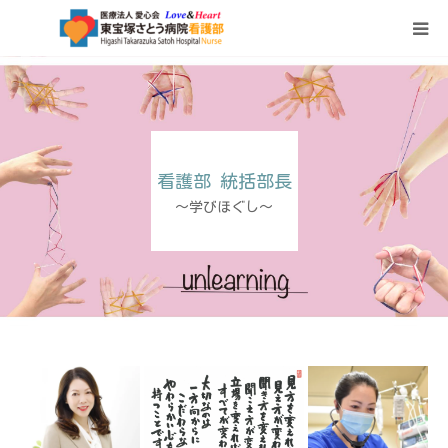
HOME
看護部について
看護部 統括部長
部署紹介
～学びほぐし～
チーム医療
看護部教育
ブログ
～学びほぐし～