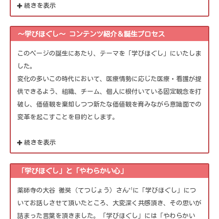
続きを表示
～学びほぐし～ コンテンツ紹介＆誕生プロセス
このページの誕生にあたり、テーマを「学びほぐし」にいたしま
した。
変化の多いこの時代において、医療情勢に応じた医療・看護が提
供できるよう、組織、チーム、個人に根付いている固定観念を打
破し、価値観を棄却しつつ新たな価値観を育みながら意識面での
変革を起こすことを目的とします。
続きを表示
「学びほぐし」と「やわらかい心」
*1
薬師寺の大谷 徹奘（てつじょう）さん
に「学びほぐし」につ
いてお話しさせて頂いたところ、大変深く共感頂き、その思いが
詰まった言葉を頂きました。「学びほぐし」には「やわらかい