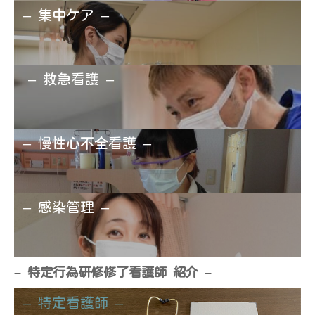
– 集中ケア –
– 救急看護 –
– 慢性心不全看護 –
– 感染管理 –
– 特定行為研修修了看護師 紹介 –
– 特定看護師 –