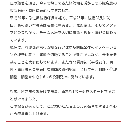
長の職位を頂き、今まで培ってきた経験知を活かして心臓疾患の
救急医療・看護に専心してきました。
平成20年に急性期統括師長を経て、平成26年に統括部長に就
任、質の高い看護実践を軸に患者さま、家族さま、そしてスタッ
フとのつながり、チーム医療を大切に看護・教育・管理に携わっ
ています。
現在は、看護部運営の支援を行いながら病院全体のイノベーショ
ンを視野に置き、組織を俯瞰することで現在ではなく、未来を見
越すことを大切にしています。また専門看護師（平成22年、急
性・重症患者看護専門看護師の資格認定）としても、相談・倫理
調整・調整を中心に6つの役割発揮に努めています。
なお、皆さまのおかげで無事、新たな1ページをスタートするこ
とができました。
この場をお借りして、ご尽力いただきました関係者の皆さまへ心
から感謝申し上げます。